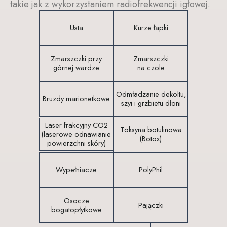
takie jak z wykorzystaniem radiofrekwencji igłowej.
Usta
Kurze łapki
Zmarszczki przy
Zmarszczki
górnej wardze
na czole
Odmładzanie dekoltu,
Bruzdy marionetkowe
szyi i grzbietu dłoni
Laser frakcyjny CO2
Toksyna botulinowa
(laserowe odnawianie
(Botox)
powierzchni skóry)
Wypełniacze
PolyPhil
Osocze
Pajączki
bogatopłytkowe