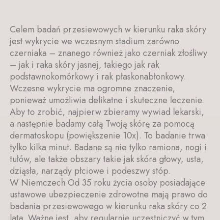
Celem badań przesiewowych w kierunku raka skóry
jest wykrycie we wczesnym stadium zarówno
czerniaka – znanego również jako czerniak złośliwy
– jak i raka skóry jasnej, takiego jak rak
podstawnokomórkowy i rak płaskonabłonkowy.
Wczesne wykrycie ma ogromne znaczenie,
ponieważ umożliwia delikatne i skuteczne leczenie.
Aby to zrobić, najpierw zbieramy wywiad lekarski,
a następnie badamy całą Twoją skórę za pomocą
dermatoskopu (powiększenie 10x). To badanie trwa
tylko kilka minut. Badane są nie tylko ramiona, nogi i
tułów, ale także obszary takie jak skóra głowy, usta,
dziąsła, narządy płciowe i podeszwy stóp.
W Niemczech Od 35 roku życia osoby posiadające
ustawowe ubezpieczenie zdrowotne mają prawo do
badania przesiewowego w kierunku raka skóry co 2
lata. Ważne jest, aby regularnie uczestniczyć w tym