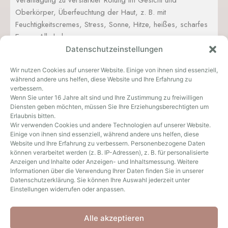
Oberkörper, Überfeuchtung der Haut, z. B. mit
Feuchtigkeitscremes, Stress, Sonne, Hitze, heißes, scharfes
Essen, Alkohol
Datenschutzeinstellungen
Behandlungsmethode
Wir nutzen Cookies auf unserer Website. Einige von ihnen sind essenziell,
Medikamente äußerlich und innerlich
während andere uns helfen, diese Website und Ihre Erfahrung zu
Laser, ggf. mehrere Sitzungen
verbessern.
Peeling
Wenn Sie unter 16 Jahre alt sind und Ihre Zustimmung zu freiwilligen
Diensten geben möchten, müssen Sie Ihre Erziehungsberechtigten um
medizinische Kosmetik
Erlaubnis bitten.
Behandlungsdauer
Wir verwenden Cookies und andere Technologien auf unserer Website.
Einige von ihnen sind essenziell, während andere uns helfen, diese
Website und Ihre Erfahrung zu verbessern. Personenbezogene Daten
je nach Methode Laser ca.15 min, med. Kosmetik ca 60 min
können verarbeitet werden (z. B. IP-Adressen), z. B. für personalisierte
Sichtbarkeit
Anzeigen und Inhalte oder Anzeigen- und Inhaltsmessung. Weitere
Informationen über die Verwendung Ihrer Daten finden Sie in unserer
Datenschutzerklärung. Sie können Ihre Auswahl jederzeit unter
sofort, volle Wirkung nach 10 – 14 Tagen
Einstellungen widerrufen oder anpassen.
Nachbehandlung
Alle akzeptieren
Sonnenschutz für 4 Wochen