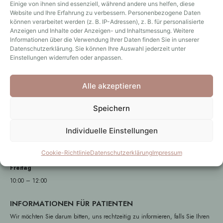
8:00 – 12:00 | 14:00 – 18:00
Einige von ihnen sind essenziell, während andere uns helfen, diese
Website und Ihre Erfahrung zu verbessern. Personenbezogene Daten
Dienstag
können verarbeitet werden (z. B. IP-Adressen), z. B. für personalisierte
8:00 – 12:00 | 14:00 – 18:30
Anzeigen und Inhalte oder Anzeigen- und Inhaltsmessung. Weitere
Informationen über die Verwendung Ihrer Daten finden Sie in unserer
Mittwoch
Datenschutzerklärung. Sie können Ihre Auswahl jederzeit unter
8:00 – 12:00 | nach Vereinbarung
Einstellungen widerrufen oder anpassen.
Donnerstag
8:00 – 12:00 | 14:00 – 18:30
Alle akzeptieren
Freitag
8:00 – 12:00
Speichern
Samstag
Individuelle Einstellungen
nach Vereinbarung
Cookie-Richtlinie
Datenschutzerklärung
Impressum
TELEFONSPRECHZEITEN
Freitag
10:00 – 12:00
INFORMATIONEN FÜR PATIENTEN
Wir möchten Sie darum bitten, uns rechtzeitig zu informieren, falls Sie Ihren